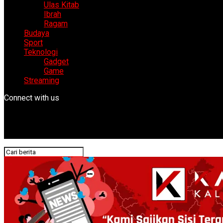
Ulas Kitab
Ibrah
Ragam
Budaya
Sport
Teknologi
Gadget
Game
Streaming
Connect with us