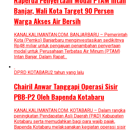
Raperda Penyertaan Modal PTAM Intan
Banjar, Wali Kota Target 90 Persen
Warga Akses Air Bersih
KANALKALIMANTAN.COM, BANJARBARU – Pemerintah
Kota (Pemko) Banjarbaru menginvestasikan sedikitnya
Rp48 miliar untuk pengajuan penambahan penyertaan
modal untuk Perusahaan Terbatas Air Minum (PTAM)
Intan Banjar. Dalam Rapat...
DPRD KOTABARU
2 tahun yang lalu
Chairil Anwar Tanggapi Operasi Sisir
PBB-P2 Oleh Bapenda Kotabaru
KANALKALIMANTAN.COM, KOTABARU – Dalam rangka
peningkatan Pendapatan Asli Daerah (PAD) Kabupaten
Kotabaru serta memudahkan bagi para wajib pajak,
Bapenda Kotabaru melaksanakan kegiatan operasi sisir