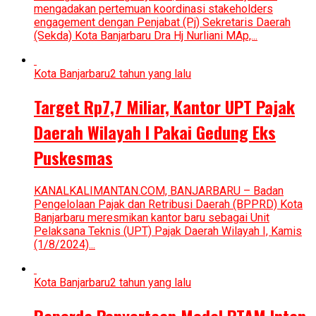
mengadakan pertemuan koordinasi stakeholders
engagement dengan Penjabat (Pj) Sekretaris Daerah
(Sekda) Kota Banjarbaru Dra Hj Nurliani MAp,...
Kota Banjarbaru
2 tahun yang lalu
Target Rp7,7 Miliar, Kantor UPT Pajak
Daerah Wilayah I Pakai Gedung Eks
Puskesmas
KANALKALIMANTAN.COM, BANJARBARU – Badan
Pengelolaan Pajak dan Retribusi Daerah (BPPRD) Kota
Banjarbaru meresmikan kantor baru sebagai Unit
Pelaksana Teknis (UPT) Pajak Daerah Wilayah I, Kamis
(1/8/2024)...
Kota Banjarbaru
2 tahun yang lalu