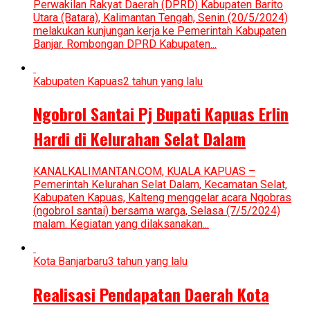
Perwakilan Rakyat Daerah (DPRD) Kabupaten Barito
Utara (Batara), Kalimantan Tengah, Senin (20/5/2024)
melakukan kunjungan kerja ke Pemerintah Kabupaten
Banjar. Rombongan DPRD Kabupaten...
Kabupaten Kapuas
2 tahun yang lalu
Ngobrol Santai Pj Bupati Kapuas Erlin
Hardi di Kelurahan Selat Dalam
KANALKALIMANTAN.COM, KUALA KAPUAS –
Pemerintah Kelurahan Selat Dalam, Kecamatan Selat,
Kabupaten Kapuas, Kalteng menggelar acara Ngobras
(ngobrol santai) bersama warga, Selasa (7/5/2024)
malam. Kegiatan yang dilaksanakan...
Kota Banjarbaru
3 tahun yang lalu
Realisasi Pendapatan Daerah Kota