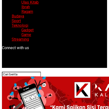
Ulas Kitab
Ibrah
Ragam
Budaya
Sport
Teknologi
Gadget
Game
Streaming
Connect with us