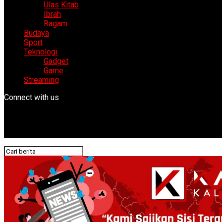
Ulas Kitab
Ibrah
Ragam
Budaya
Sport
Teknologi
Gadget
Game
Streaming
Connect with us