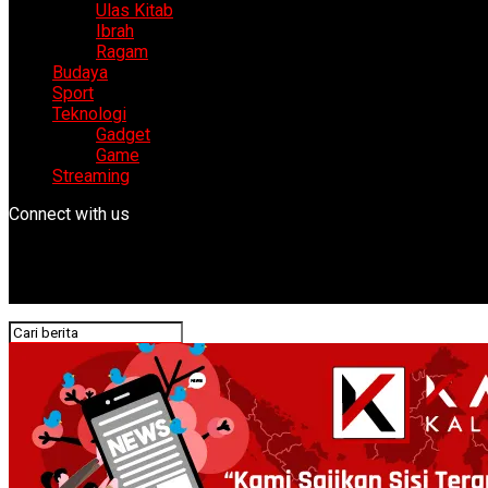
Ulas Kitab
Ibrah
Ragam
Budaya
Sport
Teknologi
Gadget
Game
Streaming
Connect with us