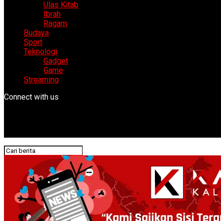
Ulas Kitab
Ibrah
Ragam
Budaya
Sport
Teknologi
Gadget
Game
Streaming
Connect with us