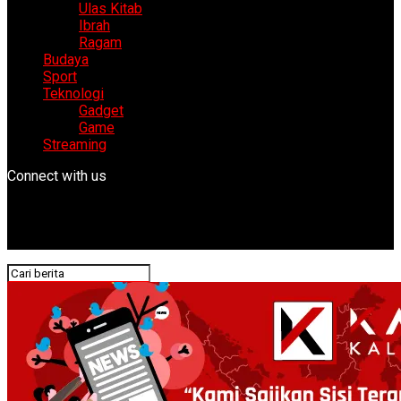
Ulas Kitab
Ibrah
Ragam
Budaya
Sport
Teknologi
Gadget
Game
Streaming
Connect with us