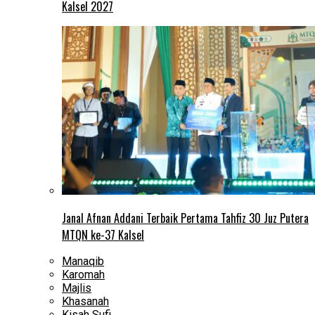
Kalsel 2027
Janal Afnan Addani Terbaik Pertama Tahfiz 30 Juz Putera
MTQN ke-37 Kalsel
Manaqib
Karomah
Majlis
Khasanah
Kisah Sufi