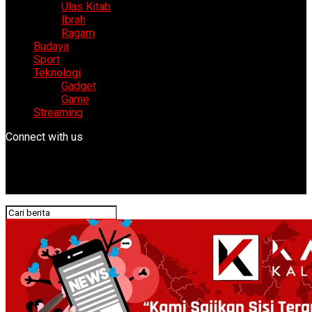
Ulas Kitab
Ibrah
Ragam
Budaya
Sport
Teknologi
Gadget
Game
Streaming
Connect with us