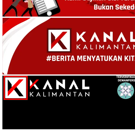
Kanal Kalimantan
Seorang Jemaah Banjarmasin Kecewa Layanan Travel Umrah