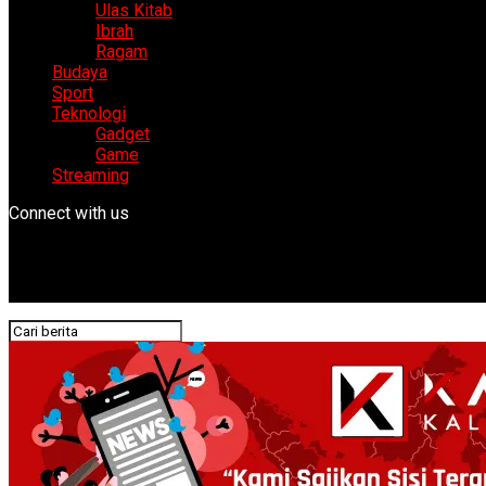
Ulas Kitab
Ibrah
Ragam
Budaya
Sport
Teknologi
Gadget
Game
Streaming
Connect with us