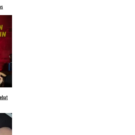
as
ebat