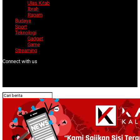
Ulas Kitab
Ibrah
Ragam
Budaya
Sport
Teknologi
Gadget
Game
Streaming
Connect with us