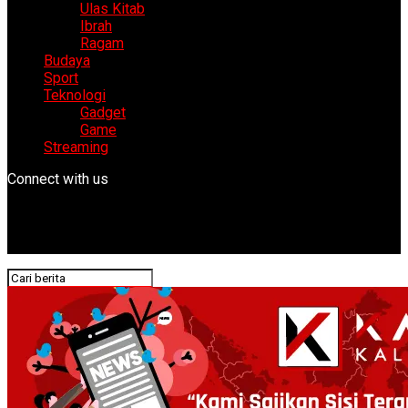
Ulas Kitab
Ibrah
Ragam
Budaya
Sport
Teknologi
Gadget
Game
Streaming
Connect with us