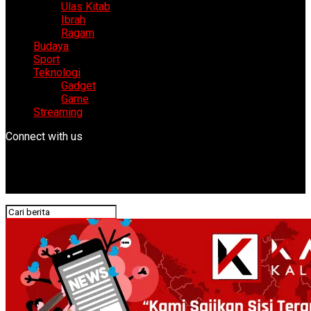
Ulas Kitab
Ibrah
Ragam
Budaya
Sport
Teknologi
Gadget
Game
Streaming
Connect with us