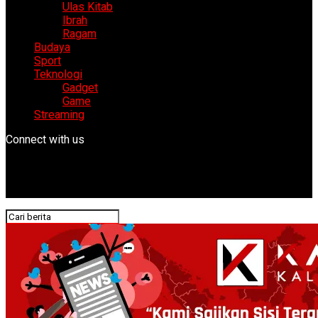
Ulas Kitab
Ibrah
Ragam
Budaya
Sport
Teknologi
Gadget
Game
Streaming
Connect with us