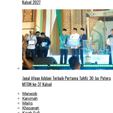
Kalsel 2027
Janal Afnan Addani Terbaik Pertama Tahfiz 30 Juz Putera
MTQN ke-37 Kalsel
Manaqib
Karomah
Majlis
Khasanah
Kisah Sufi