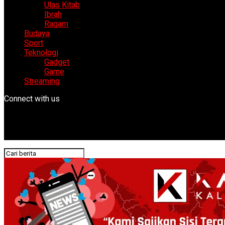
Ulas Kitab
Ibrah
Ragam
Budaya
Sport
Teknologi
Gadget
Game
Streaming
Connect with us