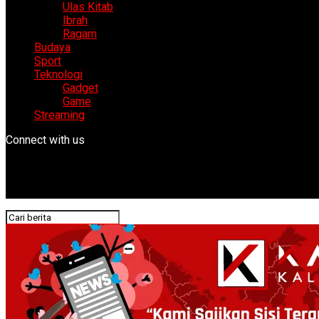
Ulas Kitab
Ibrah
Ragam
Budaya
Sport
Teknologi
Gadget
Game
Streaming
Connect with us