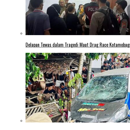
Delapan Tewas dalam Tragedi Maut Drag Race Kotamobag