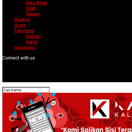
Ulas Kitab
Ibrah
Ragam
Budaya
Sport
Teknologi
Gadget
Game
Streaming
Connect with us