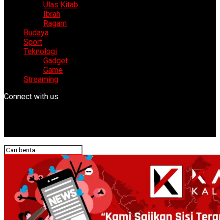
Ulas Kitab
Ibrah
Ragam
Budaya
Sport
Teknologi
Gadget
Game
Streaming
Connect with us