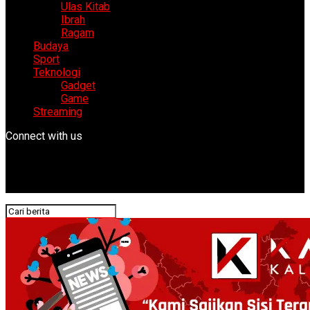
Ulas Kitab
Ibrah
Ragam
Budaya
Sport
Teknologi
Gadget
Game
Streaming
Connect with us