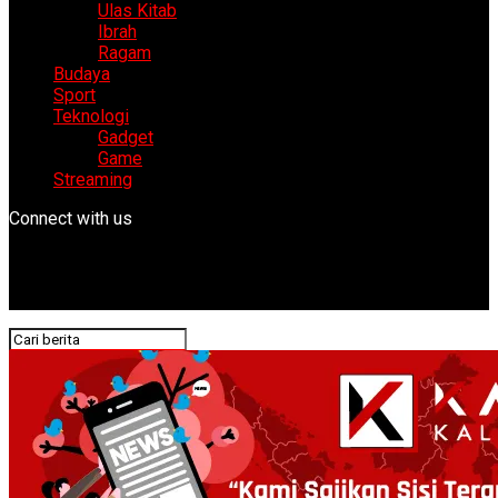
Ulas Kitab
Ibrah
Ragam
Budaya
Sport
Teknologi
Gadget
Game
Streaming
Connect with us