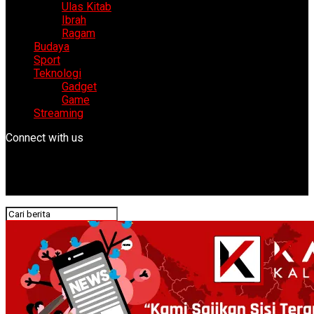
Ulas Kitab
Ibrah
Ragam
Budaya
Sport
Teknologi
Gadget
Game
Streaming
Connect with us