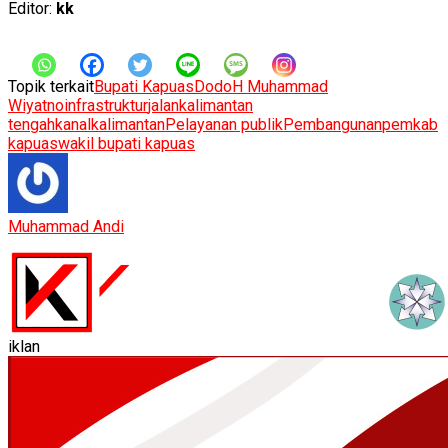
Editor:
kk
Topik terkait
Bupati Kapuas
Dodo
H Muhammad
Wiyatno
infrastruktur
jalan
kalimantan
tengah
kanalkalimantan
Pelayanan publik
Pembangunan
pemkab
kapuas
wakil bupati kapuas
Muhammad Andi
iklan