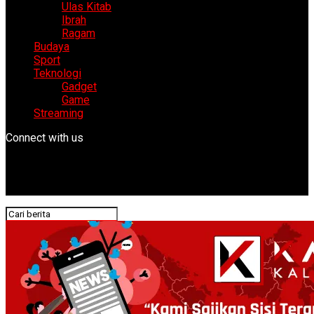
Ulas Kitab
Ibrah
Ragam
Budaya
Sport
Teknologi
Gadget
Game
Streaming
Connect with us