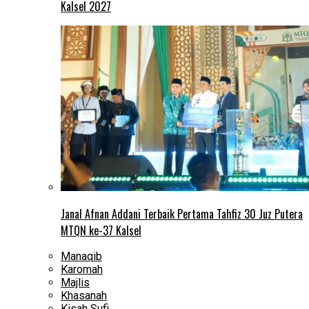
Kalsel 2027
Janal Afnan Addani Terbaik Pertama Tahfiz 30 Juz Putera
MTQN ke-37 Kalsel
Manaqib
Karomah
Majlis
Khasanah
Kisah Sufi