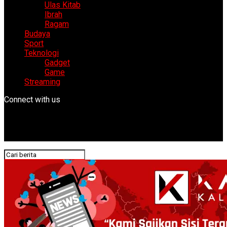
Ulas Kitab
Ibrah
Ragam
Budaya
Sport
Teknologi
Gadget
Game
Streaming
Connect with us