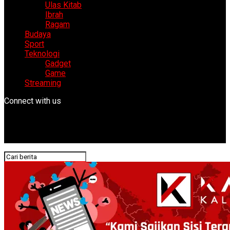
Ulas Kitab
Ibrah
Ragam
Budaya
Sport
Teknologi
Gadget
Game
Streaming
Connect with us