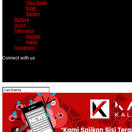
Ulas Kitab
Ibrah
Ragam
Budaya
Sport
Teknologi
Gadget
Game
Streaming
Connect with us