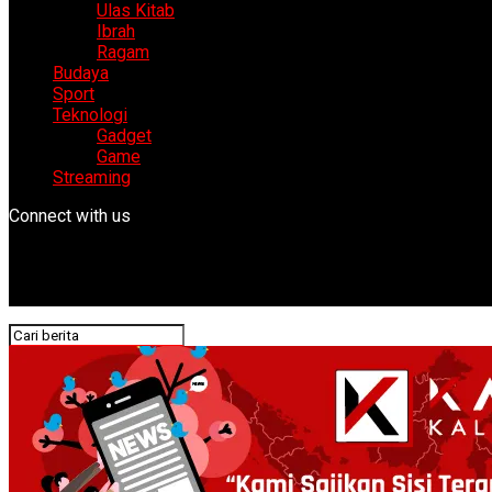
Ulas Kitab
Ibrah
Ragam
Budaya
Sport
Teknologi
Gadget
Game
Streaming
Connect with us