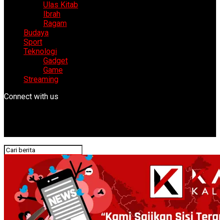
Ulas Kitab
Ibrah
Ragam
Budaya
Sport
Teknologi
Gadget
Game
Streaming
Connect with us