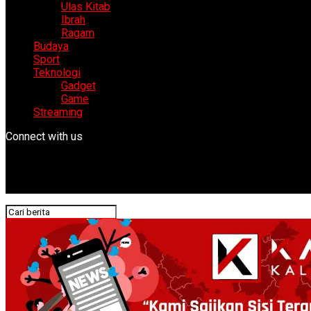
Ulas Kitab
Ibrah
Ragam
Budaya
Sport
Teknologi
Gadget
Game
Streaming
Connect with us