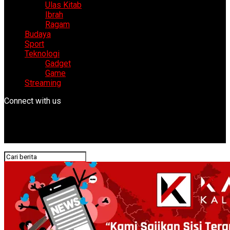
Ulas Kitab
Ibrah
Ragam
Budaya
Sport
Teknologi
Gadget
Game
Streaming
Connect with us