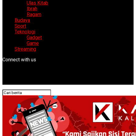
Ulas Kitab
Ibrah
Ragam
Budaya
Sport
Teknologi
Gadget
Game
Streaming
Connect with us