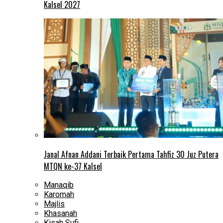
Kalsel 2027
Janal Afnan Addani Terbaik Pertama Tahfiz 30 Juz Putera
MTQN ke-37 Kalsel
Manaqib
Karomah
Majlis
Khasanah
Kisah Sufi