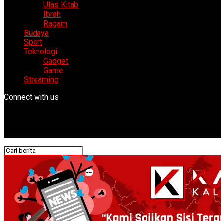
Ulas Kitab
Ibrah
Ragam
Budaya
Sport
Teknologi
Gadget
Game
Streaming
Connect with us