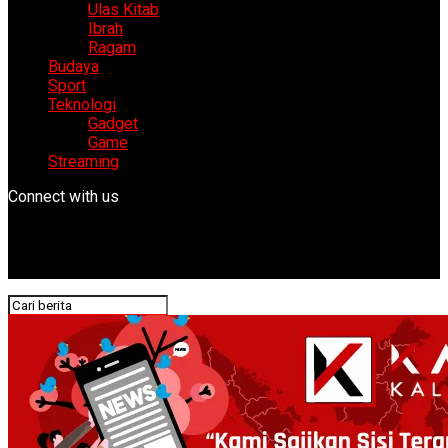
Ulas Kitab
Ibrah
Ragam
Budaya
Sport
Teknologi
Gadget
Game
Streaming
Connect with us