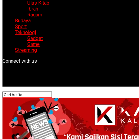
Ulas Kitab
Ibrah
Ragam
Budaya
Sport
Teknologi
Gadget
Game
Streaming
Connect with us