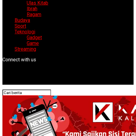
Ulas Kitab
Ibrah
Ragam
Budaya
Sport
Teknologi
Gadget
Game
Streaming
Connect with us