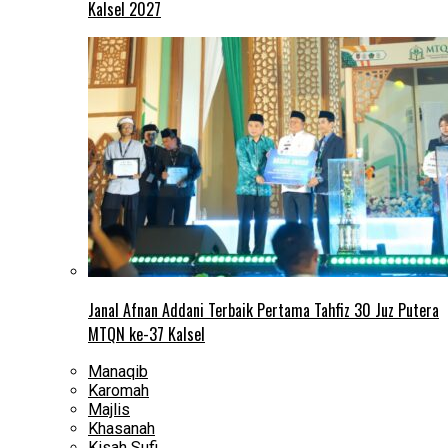
Kalsel 2027
Janal Afnan Addani Terbaik Pertama Tahfiz 30 Juz Putera
MTQN ke-37 Kalsel
Manaqib
Karomah
Majlis
Khasanah
Kisah Sufi