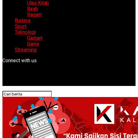
Ulas Kitab
Ibrah
Ragam
Budaya
Sport
Teknologi
Gadget
Game
Streaming
Connect with us