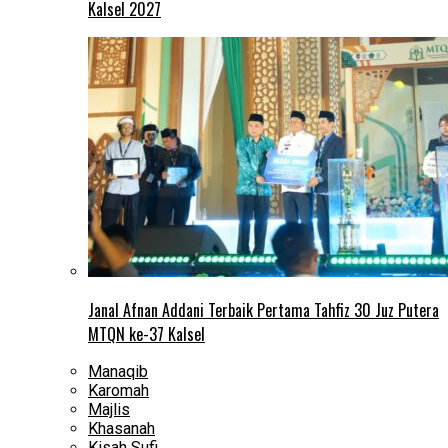
Kalsel 2027
Janal Afnan Addani Terbaik Pertama Tahfiz 30 Juz Putera
MTQN ke-37 Kalsel
Manaqib
Karomah
Majlis
Khasanah
Kisah Sufi