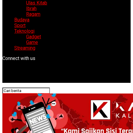
Ulas Kitab
Ibrah
Ragam
Budaya
Sport
Teknologi
Gadget
Game
Streaming
Connect with us