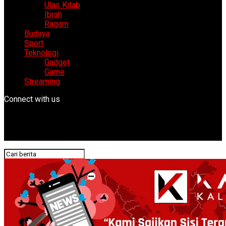
Ulas Kitab
Ibrah
Ragam
Budaya
Sport
Teknologi
Gadget
Game
Streaming
Connect with us