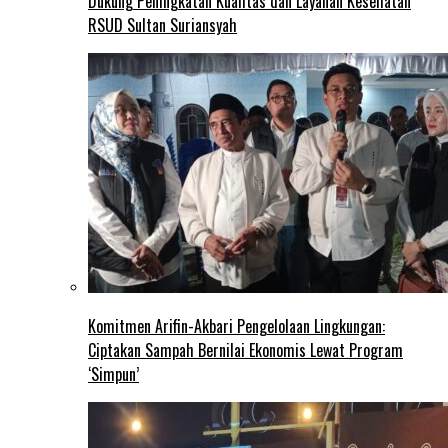
Dukung Peningkatan Kualitas dan Layanan Kesehatan
RSUD Sultan Suriansyah
Komitmen Arifin-Akbari Pengelolaan Lingkungan:
Ciptakan Sampah Bernilai Ekonomis Lewat Program
‘Simpun’