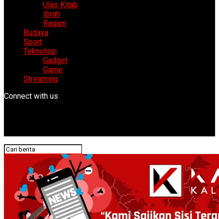
Ulas Kitab
Ibrah
Ragam
Budaya
Sport
Teknologi
Gadget
Game
Streaming
Connect with us