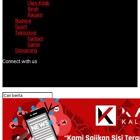
Ulas Kitab
Ibrah
Ragam
Budaya
Sport
Teknologi
Gadget
Game
Streaming
Connect with us