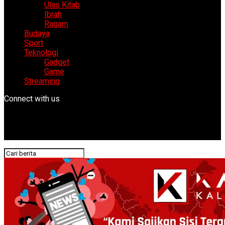
Ulas Kitab
Ibrah
Ragam
Budaya
Sport
Teknologi
Gadget
Game
Streaming
Connect with us