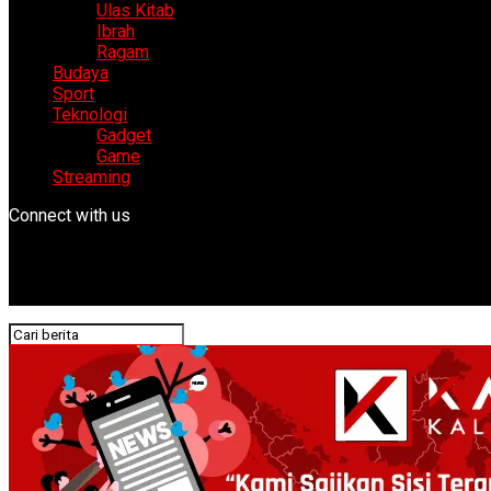
Ulas Kitab
Ibrah
Ragam
Budaya
Sport
Teknologi
Gadget
Game
Streaming
Connect with us