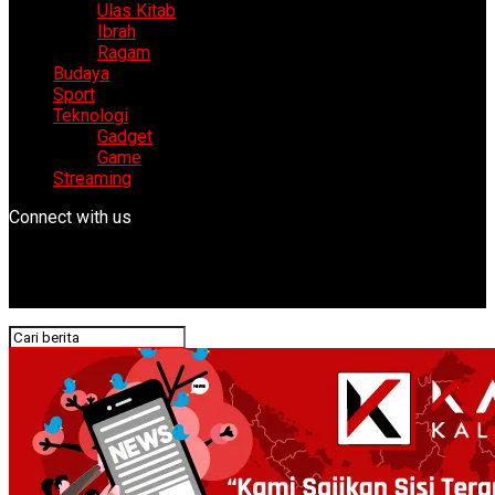
Ulas Kitab
Ibrah
Ragam
Budaya
Sport
Teknologi
Gadget
Game
Streaming
Connect with us