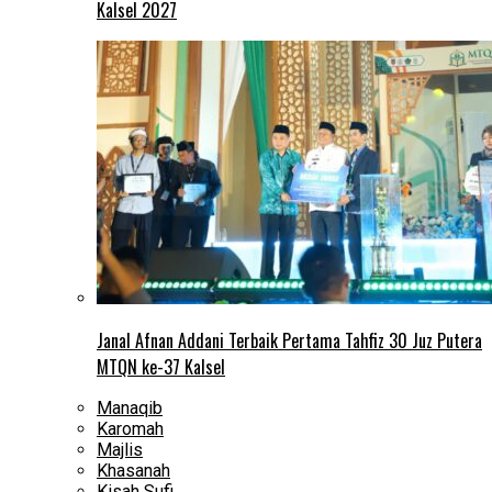
Kalsel 2027
Janal Afnan Addani Terbaik Pertama Tahfiz 30 Juz Putera
MTQN ke-37 Kalsel
Manaqib
Karomah
Majlis
Khasanah
Kisah Sufi