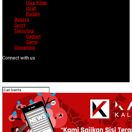
Ulas Kitab
Ibrah
Ragam
Budaya
Sport
Teknologi
Gadget
Game
Streaming
Connect with us