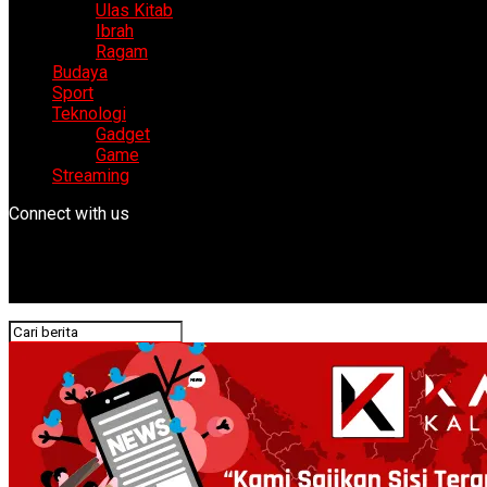
Ulas Kitab
Ibrah
Ragam
Budaya
Sport
Teknologi
Gadget
Game
Streaming
Connect with us