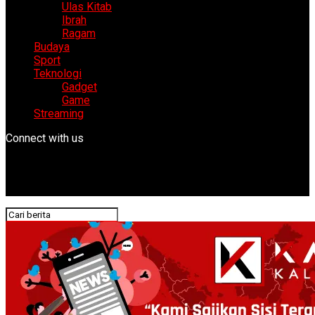
Ulas Kitab
Ibrah
Ragam
Budaya
Sport
Teknologi
Gadget
Game
Streaming
Connect with us