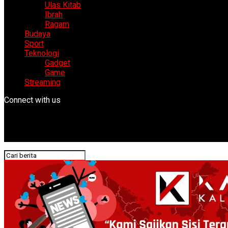
Ulas Kitab
Ibrah
Ragam
Budaya
Sport
Teknologi
Gadget
Game
Streaming
Connect with us