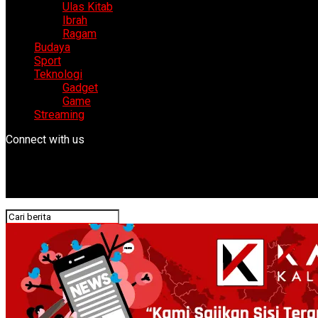
Ulas Kitab
Ibrah
Ragam
Budaya
Sport
Teknologi
Gadget
Game
Streaming
Connect with us