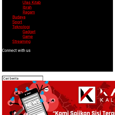
Ulas Kitab
Ibrah
Ragam
Budaya
Sport
Teknologi
Gadget
Game
Streaming
Connect with us