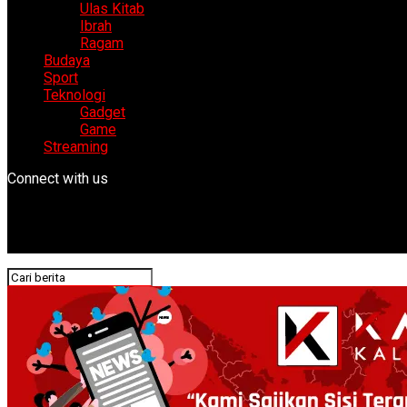
Ulas Kitab
Ibrah
Ragam
Budaya
Sport
Teknologi
Gadget
Game
Streaming
Connect with us