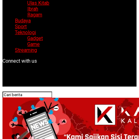
Ulas Kitab
Ibrah
Ragam
Budaya
Sport
Teknologi
Gadget
Game
Streaming
Connect with us