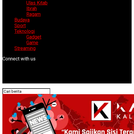
Ulas Kitab
Ibrah
Ragam
Budaya
Sport
Teknologi
Gadget
Game
Streaming
Connect with us