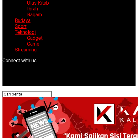
Ulas Kitab
Ibrah
Ragam
Budaya
Sport
Teknologi
Gadget
Game
Streaming
Connect with us